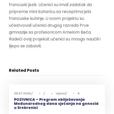
francuski jezik. Učenici su imali zadatak da
pripreme mini kuharicu sa receptima jela
francuske kuhinje. U ovom projektu su
učestvovali učenici drugog razreda Prve
gimnazije sa profesoricom Amelom Beća.
Radeći ovaj projekat učenici su mnogo naučili i
lijepo se zabavili.
Related Posts
08.07.2026.
•
•
Vijesti
•
0
POZIVNICA – Program obilježavanja
Međunarodnog dana sjećanja na genocid
u Srebrenici