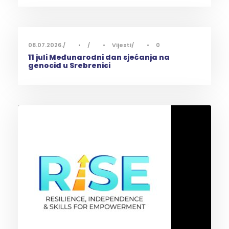
08.07.2026.
•
•
Vijesti
•
0
11 juli Međunarodni dan sjećanja na
genocid u Srebrenici