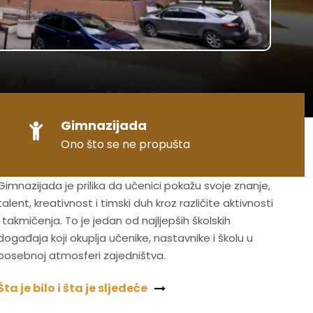
Gimnazijada
Ono što se ne propušta
Gimnazijada je prilika da učenici pokažu svoje znanje,
talent, kreativnost i timski duh kroz različite aktivnosti
i takmičenja. To je jedan od najljepših školskih
događaja koji okuplja učenike, nastavnike i školu u
posebnoj atmosferi zajedništva.
Šta je bilo i šta je sljedeće