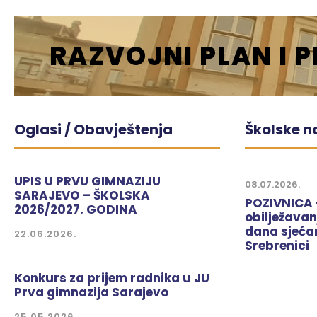
RAZVOJNI PLAN I 
Oglasi / Obavještenja
Školske n
UPIS U PRVU GIMNAZIJU
08.07.2026.
SARAJEVO – ŠKOLSKA
POZIVNICA
2026/2027. GODINA
obilježava
dana sjeća
22.06.2026.
Srebrenici
Konkurs za prijem radnika u JU
Prva gimnazija Sarajevo
25.05.2026.