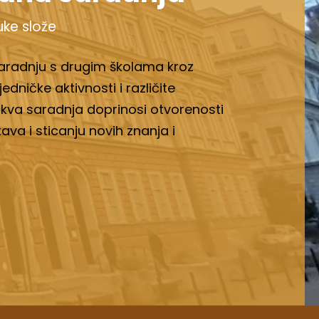
uke slože
saradnju s drugim školama kroz
dničke aktivnosti i različite
kva saradnja doprinosi otvorenosti
stava i sticanju novih znanja i