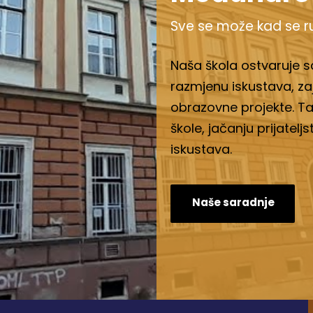
Sve se može kad se r
Naša škola ostvaruje 
razmjenu iskustava, zaje
obrazovne projekte. Ta
škole, jačanju prijatelj
iskustava.
Naše saradnje