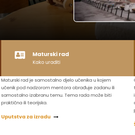
Maturski rad
Kako uraditi
Maturski rad je samostalno djelo učenika u kojem
učenik pod nadzorom mentora obrađuje zadanu ili
samostalno izabranu temu. Tema rada može biti
praktična ili teorijska.
Uputstva za izradu