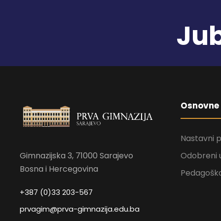
Jub
Osnovne 
Nastavni 
Gimnazijska 3, 71000 Sarajevo
Odobreni 
Bosna i Hercegovina
Pedagoško
+387 (0)33 203-567
prvagim@prva-gimnazija.edu.ba