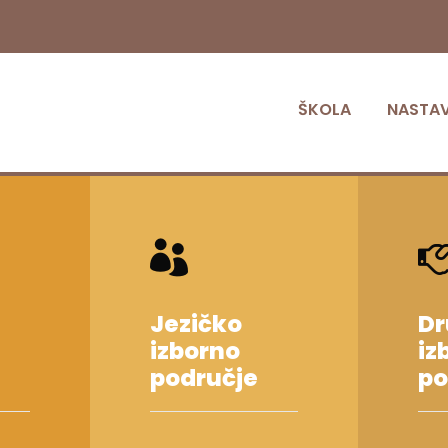
ŠKOLA
NASTA
Jezičko
Dr
izborno
iz
područje
po