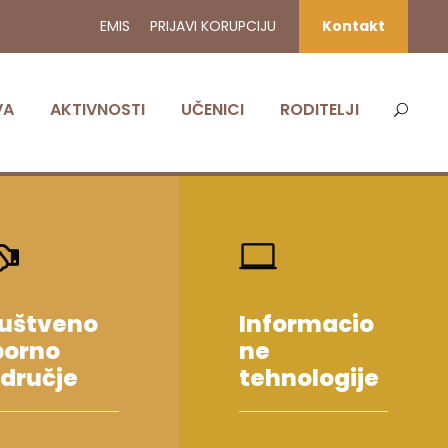
EMIS
PRIJAVI KORUPCIJU
Kontakt
VA
AKTIVNOSTI
UČENICI
RODITELJI
uštveno
Informacio
borno
ne
dručje
tehnologije