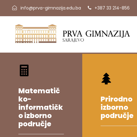
info@prva-gimnazija.edu.ba
+387 33 214-856
Matematič
ko-
Prirodno
informatičk
izborno
o izborno
područje
područje