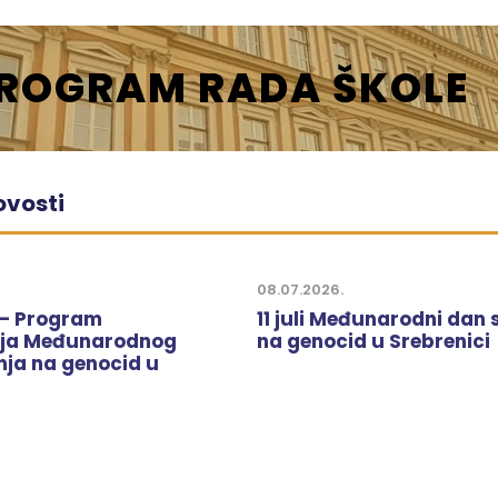
PROGRAM RADA ŠKOLE
ovosti
08.07.2026.
 – Program
11 juli Međunarodni dan 
nja Međunarodnog
na genocid u Srebrenici
nja na genocid u