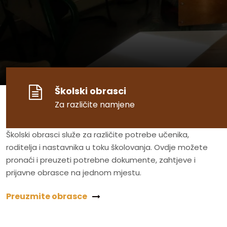
Školski obrasci
Za različite namjene
Školski obrasci služe za različite potrebe učenika,
roditelja i nastavnika u toku školovanja. Ovdje možete
pronaći i preuzeti potrebne dokumente, zahtjeve i
prijavne obrasce na jednom mjestu.
Preuzmite obrasce