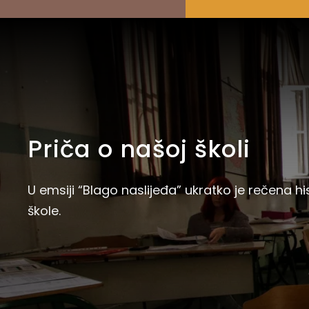
Priča o našoj školi
U emsiji “Blago naslijeđa” ukratko je rečena hi
škole.