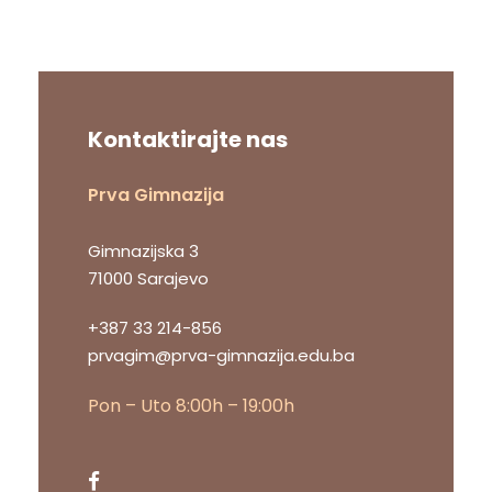
Kontaktirajte nas
Prva Gimnazija
Gimnazijska 3
71000 Sarajevo
+387 33 214-856
prvagim@prva-gimnazija.edu.ba
Pon – Uto 8:00h – 19:00h