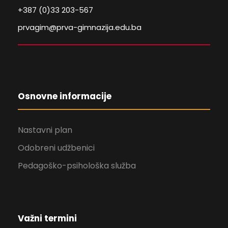
+387 (0)33 203-567
prvagim@prva-gimnazija.edu.ba
Osnovne informacije
Nastavni plan
Odobreni udžbenici
Pedagoško-psihološka služba
Važni termini