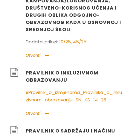
KAMPOVANJA/LOGOROVANJA,
DRUŠTVENO-KORISNOG UČENJA I
DRUGIH OBLIKA ODGOJNO-
OBRAZOVNOG RADA U OSNOVNOJ I
SREDNJOJ ŠKOLI
Dodatni prilozi:
10/25
,
45/25
Otvoriti
PRAVILNIK O INKLUZIVNOM
OBRAZOVANJU
9Pravilnik_o_izmjenama_Pravilnika_o_inklu
zivnom_obrazovanju_SN_KS_14_26
Otvoriti
PRAVILNIK O SADRŽAJU I NAČINU