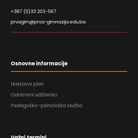
+387 (0)33 203-567
prvagim@prva-gimnazija.edu.ba
Osnovne informacije
Nastavni plan
Odobreni udžbenici
Pedagoško-psihološka služba
Važni termini