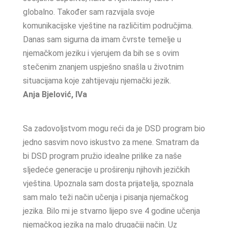
globalno. Također sam razvijala svoje
komunikacijske vještine na različitim područjima.
Danas sam sigurna da imam čvrste temelje u
njemačkom jeziku i vjerujem da bih se s ovim
stečenim znanjem uspješno snašla u životnim
situacijama koje zahtijevaju njemački jezik.
Anja Bjelović, IVa
Sa zadovoljstvom mogu reći da je DSD program bio
jedno sasvim novo iskustvo za mene. Smatram da
bi DSD program pružio idealne prilike za naše
sljedeće generacije u proširenju njihovih jezičkih
vještina. Upoznala sam dosta prijatelja, spoznala
sam malo teži način učenja i pisanja njemačkog
jezika. Bilo mi je stvarno lijepo sve 4 godine učenja
njemačkog jezika na malo drugačiji način. Uz