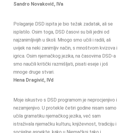
Sandro Novaković, IVa
Polaganje DSD ispita je bio težak zadatak, ali se
isplatilo. Osim toga, DSD časovi su bili jedni od
najzanimljivijih u školi. Mnogo smo učili i radili, ali
uvijek na neki zanimljiv način, s mnoštvom kvizova i
igrica. Osim njemačkog jezika, na časovima DSD-a
smo naučili kritički razmišljati, pisati eseje i još
mnoge druge stvari.
Hena Dragivić, IVd
Moje iskustvo s DSD programom je neprocjenjivo i
nezamjenjivo. U protekle četiri godine nisam samo
učila gramatiku njemačkog jezika, već sam
istraživala njemačku kulturu, književnost, tradiciju i
socijalne aspekte, kako u Njemačkoj tako i