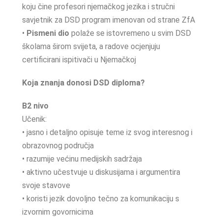
koju čine profesori njemačkog jezika i stručni
savjetnik za DSD program imenovan od strane ZfA
•
Pismeni dio
polaže se istovremeno u svim DSD
školama širom svijeta, a radove ocjenjuju
certificirani ispitivači u Njemačkoj
Koja znanja donosi DSD diploma?
B2 nivo
Učenik:
• jasno i detaljno opisuje teme iz svog interesnog i
obrazovnog područja
• razumije većinu medijskih sadržaja
• aktivno učestvuje u diskusijama i argumentira
svoje stavove
• koristi jezik dovoljno tečno za komunikaciju s
izvornim govornicima