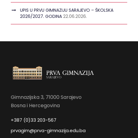
UPIS U PRVU GIMNAZIJU SARAJEVO – ŠKOLSKA
2026/2027. GODINA
22.06.2026.
Gimnazijska 3, 71000 Sarajevo
Bosna i Hercegovina
+387 (0)33 203-567
prvagim@prva-gimnazija.edu.ba