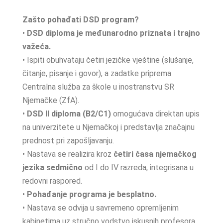
Zašto pohađati DSD program?
•
DSD diploma je međunarodno priznata i trajno
važeća.
• Ispiti obuhvataju četiri jezičke vještine (slušanje,
čitanje, pisanje i govor), a zadatke priprema
Centralna služba za škole u inostranstvu SR
Njemačke (ZfA).
•
DSD II diploma (B2/C1)
omogućava direktan upis
na univerzitete u Njemačkoj i predstavlja značajnu
prednost pri zapošljavanju.
• Nastava se realizira kroz
četiri časa njemačkog
jezika sedmično
od I do IV razreda, integrisana u
redovni raspored.
•
Pohađanje programa je besplatno.
• Nastava se odvija u savremeno opremljenim
kabinetima uz stručno vodstvo iskusnih profesora