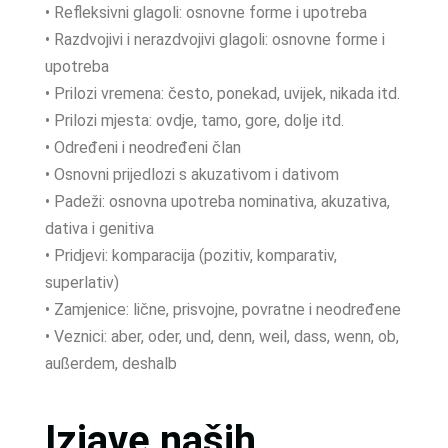
• Refleksivni glagoli: osnovne forme i upotreba
• Razdvojivi i nerazdvojivi glagoli: osnovne forme i
upotreba
• Prilozi vremena: često, ponekad, uvijek, nikada itd.
• Prilozi mjesta: ovdje, tamo, gore, dolje itd.
• Određeni i neodređeni član
• Osnovni prijedlozi s akuzativom i dativom
• Padeži: osnovna upotreba nominativa, akuzativa,
dativa i genitiva
• Pridjevi: komparacija (pozitiv, komparativ,
superlativ)
• Zamjenice: lične, prisvojne, povratne i neodređene
• Veznici: aber, oder, und, denn, weil, dass, wenn, ob,
außerdem, deshalb
Izjave naših