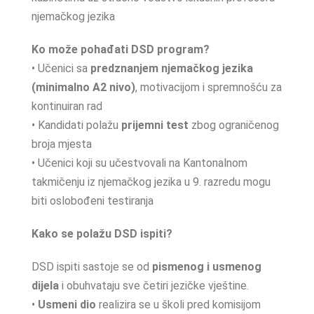
njemačkog jezika
Ko može pohađati DSD program?
• Učenici sa
predznanjem njemačkog jezika
(minimalno A2 nivo)
, motivacijom i spremnošću za
kontinuiran rad
• Kandidati polažu
prijemni test
zbog ograničenog
broja mjesta
• Učenici koji su učestvovali na Kantonalnom
takmičenju iz njemačkog jezika u 9. razredu mogu
biti oslobođeni testiranja
Kako se polažu DSD ispiti?
DSD ispiti sastoje se od
pismenog i usmenog
dijela
i obuhvataju sve četiri jezičke vještine.
•
Usmeni dio
realizira se u školi pred komisijom