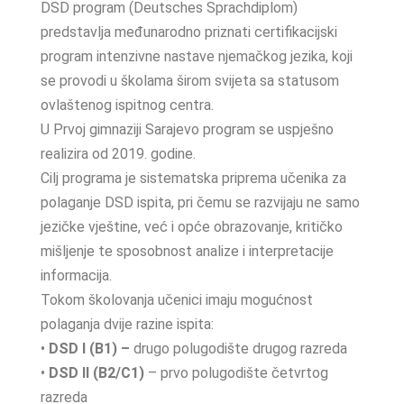
DSD program (Deutsches Sprachdiplom)
predstavlja međunarodno priznati certifikacijski
program intenzivne nastave njemačkog jezika, koji
se provodi u školama širom svijeta sa statusom
ovlaštenog ispitnog centra.
U Prvoj gimnaziji Sarajevo program se uspješno
realizira od 2019. godine.
Cilj programa je sistematska priprema učenika za
polaganje DSD ispita, pri čemu se razvijaju ne samo
jezičke vještine, već i opće obrazovanje, kritičko
mišljenje te sposobnost analize i interpretacije
informacija.
Tokom školovanja učenici imaju mogućnost
polaganja dvije razine ispita:
•
DSD I (B1) –
drugo polugodište drugog razreda
•
DSD II (B2/C1)
– prvo polugodište četvrtog
razreda