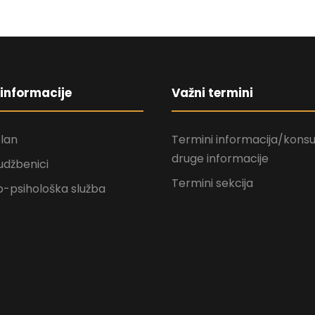
informacije
Važni termini
plan
Termini informacija/konsul
druge informacije
udžbenici
Termini sekcija
-psihološka služba