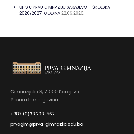
UPIS U PRVU GIMNAZIJU SARAJEVO – ŠKOLSKA
2026/2027. GODINA
22.06.2026.
Gimnazijska 3, 71000 Sarajevo
Bosna i Hercegovina
+387 (0)33 203-567
prvagim@prva-gimnazija.edu.ba