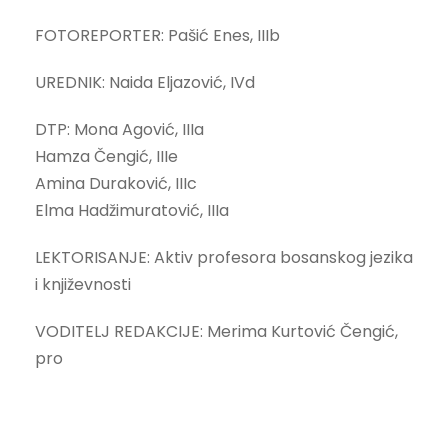
FOTOREPORTER: Pašić Enes, IIIb
UREDNIK: Naida Eljazović, IVd
DTP: Mona Agović, IIIa
Hamza Čengić, IIIe
Amina Duraković, IIIc
Elma Hadžimuratović, IIIa
LEKTORISANJE: Aktiv profesora bosanskog jezika
i književnosti
VODITELJ REDAKCIJE: Merima Kurtović Čengić,
pro