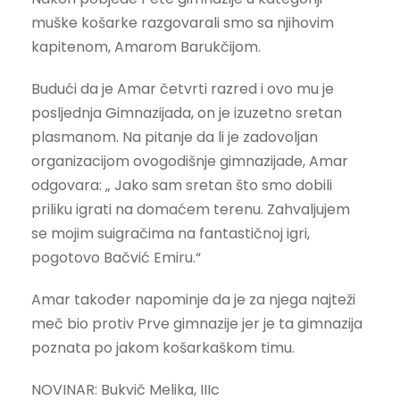
muške košarke razgovarali smo sa njihovim
kapitenom, Amarom Barukčijom.
Budući da je Amar četvrti razred i ovo mu je
posljednja Gimnazijada, on je izuzetno sretan
plasmanom. Na pitanje da li je zadovoljan
organizacijom ovogodišnje gimnazijade, Amar
odgovara: „ Jako sam sretan što smo dobili
priliku igrati na domaćem terenu. Zahvaljujem
se mojim suigračima na fantastičnoj igri,
pogotovo Bačvić Emiru.“
Amar također napominje da je za njega najteži
meč bio protiv Prve gimnazije jer je ta gimnazija
poznata po jakom košarkaškom timu.
NOVINAR: Bukvič Melika, IIIc