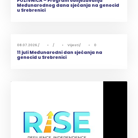
POZIVNICA – Program obilježavanja
Međunarodnog dana sjećanja na genocid
u Srebrenici
08.07.2026.
•
•
Vijesti
•
0
11 juli Međunarodni dan sjećanja na
genocid u Srebrenici