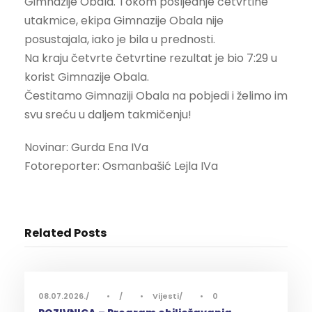
Gimnazije Obala. Tokom posljednje četvrtine
utakmice, ekipa Gimnazije Obala nije
posustajala, iako je bila u prednosti.
Na kraju četvrte četvrtine rezultat je bio 7:29 u
korist Gimnazije Obala.
Čestitamo Gimnaziji Obala na pobjedi i želimo im
svu sreću u daljem takmičenju!
Novinar: Gurda Ena IVa
Fotoreporter: Osmanbašić Lejla IVa
Related Posts
08.07.2026.
•
•
Vijesti
•
0