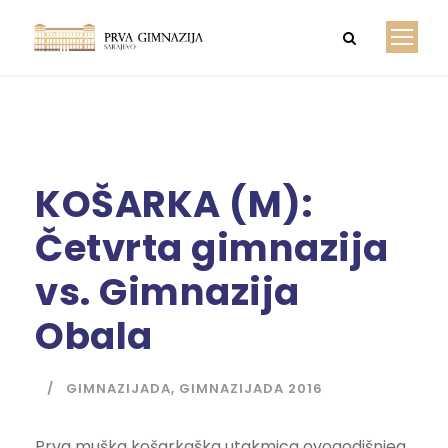
KOŠARKA (M):
Četvrta gimnazija
vs. Gimnazija
Obala
GIMNAZIJADA
,
GIMNAZIJADA 2016
Prva muška košarkaška utakmica ovogodišnjeg