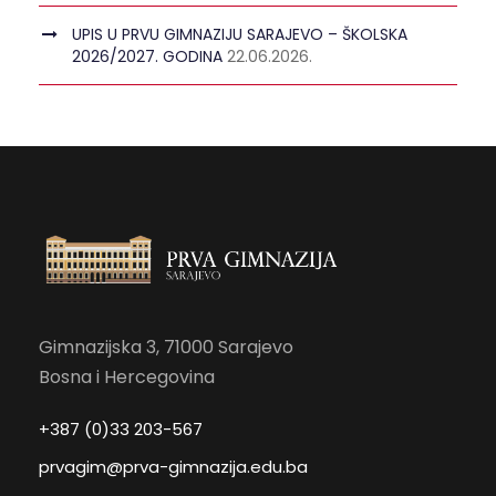
UPIS U PRVU GIMNAZIJU SARAJEVO – ŠKOLSKA
2026/2027. GODINA
22.06.2026.
Gimnazijska 3, 71000 Sarajevo
Bosna i Hercegovina
+387 (0)33 203-567
prvagim@prva-gimnazija.edu.ba