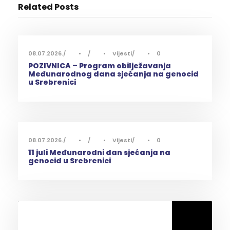
Related Posts
08.07.2026.
•
•
Vijesti
•
0
POZIVNICA – Program obilježavanja
Međunarodnog dana sjećanja na genocid
u Srebrenici
08.07.2026.
•
•
Vijesti
•
0
11 juli Međunarodni dan sjećanja na
genocid u Srebrenici