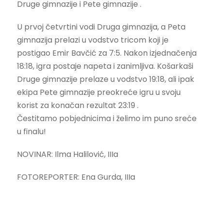
Druge gimnazije i Pete gimnazije .
U prvoj četvrtini vodi Druga gimnazija, a Peta
gimnazija prelazi u vodstvo tricom koji je
postigao Emir Bavčić za 7:5. Nakon izjednačenja
18:18, igra postaje napeta i zanimljiva. Košarkaši
Druge gimnazije prelaze u vodstvo 19:18, ali ipak
ekipa Pete gimnazije preokreće igru u svoju
korist za konačan rezultat 23:19 .
Čestitamo pobjednicima i želimo im puno sreće
u finalu!
NOVINAR: Ilma Halilović, IIIa
FOTOREPORTER: Ena Gurda, IIIa