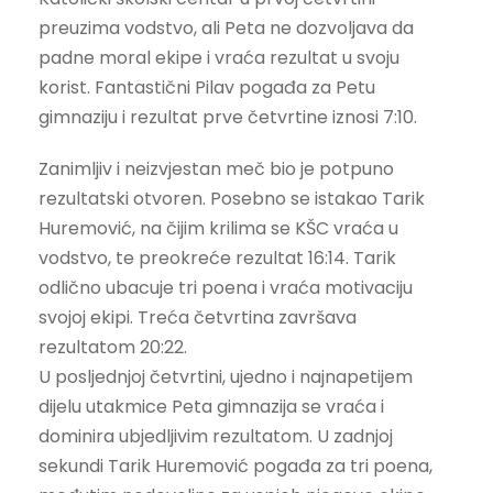
preuzima vodstvo, ali Peta ne dozvoljava da
padne moral ekipe i vraća rezultat u svoju
korist. Fantastični Pilav pogađa za Petu
gimnaziju i rezultat prve četvrtine iznosi 7:10.
Zanimljiv i neizvjestan meč bio je potpuno
rezultatski otvoren. Posebno se istakao Tarik
Huremović, na čijim krilima se KŠC vraća u
vodstvo, te preokreće rezultat 16:14. Tarik
odlično ubacuje tri poena i vraća motivaciju
svojoj ekipi. Treća četvrtina završava
rezultatom 20:22.
U posljednjoj četvrtini, ujedno i najnapetijem
dijelu utakmice Peta gimnazija se vraća i
dominira ubjedljivim rezultatom. U zadnjoj
sekundi Tarik Huremović pogađa za tri poena,