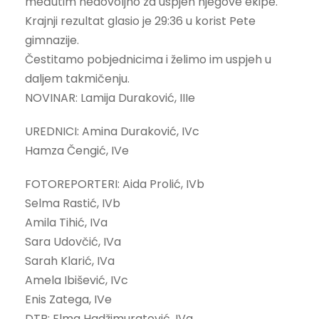
međutim nedovoljno za uspjeh njegove ekipe.
Krajnji rezultat glasio je 29:36 u korist Pete
gimnazije.
Čestitamo pobjednicima i želimo im uspjeh u
daljem takmičenju.
NOVINAR: Lamija Duraković, IIIe
UREDNICI: Amina Duraković, IVc
Hamza Čengić, IVe
FOTOREPORTERI: Aida Prolić, IVb
Selma Rastić, IVb
Amila Tihić, IVa
Sara Udovčić, IVa
Sarah Klarić, IVa
Amela Ibišević, IVc
Enis Zatega, IVe
DTP: Elma Hadžimuratović, IVa