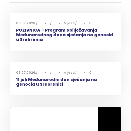
08.07.2026.
•
•
Vijesti
•
0
POZIVNICA – Program obilježavanja
Međunarodnog dana sjećanja na genocid
u Srebrenici
08.07.2026.
•
•
Vijesti
•
0
11 juli Međunarodni dan sjećanja na
genocid u Srebrenici