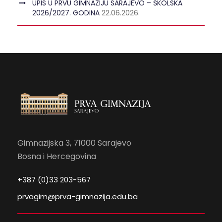
UPIS U PRVU GIMNAZIJU SARAJEVO – ŠKOLSKA
2026/2027. GODINA
22.06.2026.
Gimnazijska 3, 71000 Sarajevo
Bosna i Hercegovina
+387 (0)33 203-567
prvagim@prva-gimnazija.edu.ba