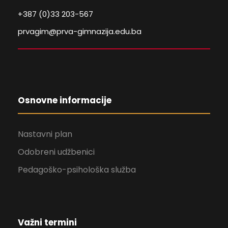
+387 (0)33 203-567
prvagim@prva-gimnazija.edu.ba
Osnovne informacije
Nastavni plan
Odobreni udžbenici
Pedagoško-psihološka služba
Važni termini