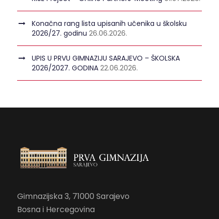
Konačna rang lista upisanih učenika u školsku
2026/27. godinu
26.06.2026.
UPIS U PRVU GIMNAZIJU SARAJEVO – ŠKOLSKA
2026/2027. GODINA
22.06.2026.
Gimnazijska 3, 71000 Sarajevo
Bosna i Hercegovina