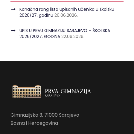
Konačna rang lista upisanih učenika u školsku
2026/27. godinu
26.06.2026.
UPIS U PRVU GIMNAZIJU SARAJEVO – ŠKOLSKA
2026/2027. GODINA
22.06.2026.
Gimnazijska 3, 71000 Sarajevo
Bosna i Hercegovina