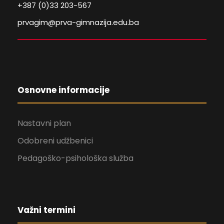
+387 (0)33 203-567
prvagim@prva-gimnazija.edu.ba
Osnovne informacije
Nastavni plan
Odobreni udžbenici
Pedagoško-psihološka služba
Važni termini