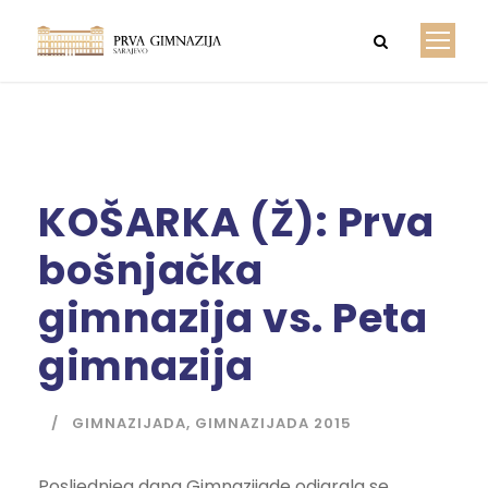
KOŠARKA (Ž): Prva
bošnjačka
gimnazija vs. Peta
gimnazija
GIMNAZIJADA
,
GIMNAZIJADA 2015
Posljednjeg dana Gimnazijade odigrala se