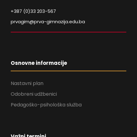
+387 (0)33 203-567
prvagim@prva-gimnazija.edu.ba
Osnovne informacije
Nastavni plan
Odobreni udžbenici
Pedagoško-psihološka služba
Važni termini