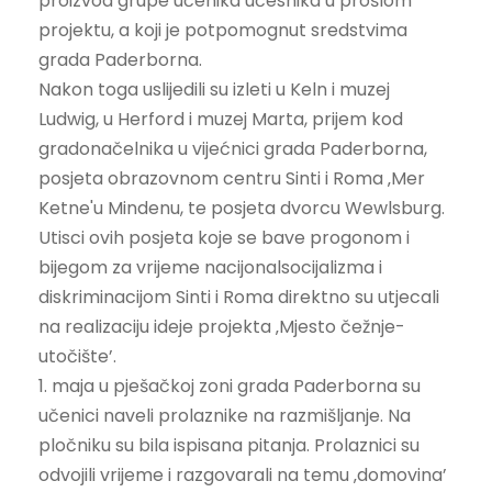
proizvod grupe učenika učesnika u prošlom
projektu, a koji je potpomognut sredstvima
grada Paderborna.
Nakon toga uslijedili su izleti u Keln i muzej
Ludwig, u Herford i muzej Marta, prijem kod
gradonačelnika u vijećnici grada Paderborna,
posjeta obrazovnom centru Sinti i Roma ‚Mer
Ketne'u Mindenu, te posjeta dvorcu Wewlsburg.
Utisci ovih posjeta koje se bave progonom i
bijegom za vrijeme nacijonalsocijalizma i
diskriminacijom Sinti i Roma direktno su utjecali
na realizaciju ideje projekta ‚Mjesto čežnje-
utočište’.
1. maja u pješačkoj zoni grada Paderborna su
učenici naveli prolaznike na razmišljanje. Na
pločniku su bila ispisana pitanja. Prolaznici su
odvojili vrijeme i razgovarali na temu ‚domovina’