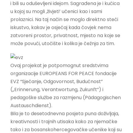
i bili su oduševljeni idejom. Sagrađena je i kućica
u kojoj su mogli ‚živjeti’ učenici kao i sami
prolaznici. Na taj način se moglo direktno steći
iskustvo, kakav je osjećaj kada čovjek nema
zatvoreni prostor, privatnost, mjesto na koje se
može povući, utočište i kolika je čežnja za tim.
Ovaj projekat je potpomognut sredstvima
organizacije EUROPEANS FOR PEACE fondacije
EVZ “Sjećanje, Odgovornost, Budućnost”
(„Erinnerung, Verantwortung, Zukunft”) i
pedagoške službe za razmjenu (Pädagogischen
Austauschdienst).
Bila je to desetodnevna posjeta puna doživljaja,
kreativnosti i trajnih utisaka kako za njemačke
tako i za bosanskohercegovačke učenike koji su