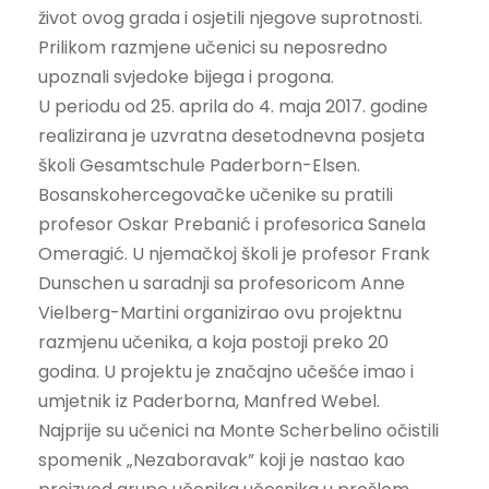
život ovog grada i osjetili njegove suprotnosti.
Prilikom razmjene učenici su neposredno
upoznali svjedoke bijega i progona.
U periodu od 25. aprila do 4. maja 2017. godine
realizirana je uzvratna desetodnevna posjeta
školi Gesamtschule Paderborn-Elsen.
Bosanskohercegovačke učenike su pratili
profesor Oskar Prebanić i profesorica Sanela
Omeragić. U njemačkoj školi je profesor Frank
Dunschen u saradnji sa profesoricom Anne
Vielberg-Martini organizirao ovu projektnu
razmjenu učenika, a koja postoji preko 20
godina. U projektu je značajno učešće imao i
umjetnik iz Paderborna, Manfred Webel.
Najprije su učenici na Monte Scherbelino očistili
spomenik „Nezaboravak” koji je nastao kao