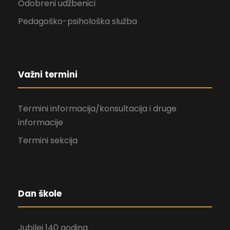
Odobreni udžbenici
Pedagoško-psihološka služba
Važni termini
Termini informacija/konsultacija i druge
informacije
Termini sekcija
Dan škole
Jubilej 140 godina