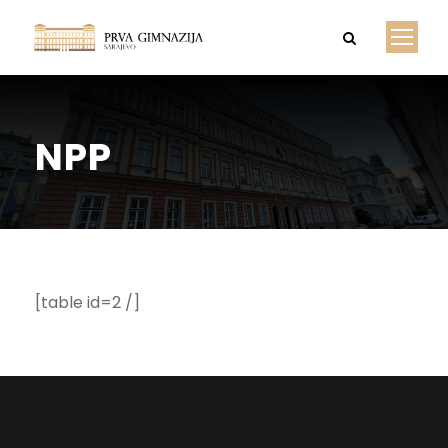
NPP
[table id=2 /]