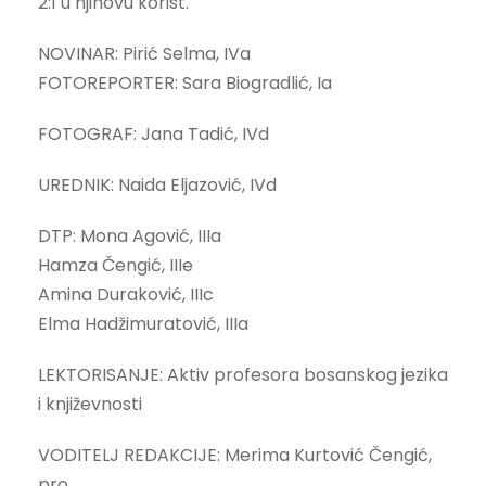
2:1 u njihovu korist.
NOVINAR: Pirić Selma, IVa
FOTOREPORTER: Sara Biogradlić, Ia
FOTOGRAF: Jana Tadić, IVd
UREDNIK: Naida Eljazović, IVd
DTP: Mona Agović, IIIa
Hamza Čengić, IIIe
Amina Duraković, IIIc
Elma Hadžimuratović, IIIa
LEKTORISANJE: Aktiv profesora bosanskog jezika
i književnosti
VODITELJ REDAKCIJE: Merima Kurtović Čengić,
pro