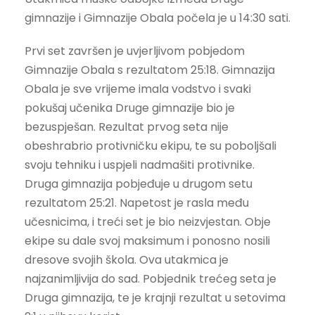
gimnazije i Gimnazije Obala počela je u 14:30 sati.
Prvi set završen je uvjerljivom pobjedom
Gimnazije Obala s rezultatom 25:18. Gimnazija
Obala je sve vrijeme imala vodstvo i svaki
pokušaj učenika Druge gimnazije bio je
bezuspješan. Rezultat prvog seta nije
obeshrabrio protivničku ekipu, te su poboljšali
svoju tehniku i uspjeli nadmašiti protivnike.
Druga gimnazija pobjeđuje u drugom setu
rezultatom 25:21. Napetost je rasla među
učesnicima, i treći set je bio neizvjestan. Obje
ekipe su dale svoj maksimum i ponosno nosili
dresove svojih škola. Ova utakmica je
najzanimljivija do sad. Pobjednik trećeg seta je
Druga gimnazija, te je krajnji rezultat u setovima