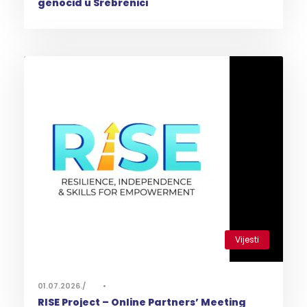
genocid u Srebrenici
Vijesti
0
01.07.2026.
•
RISE Project – Online Partners’ Meeting