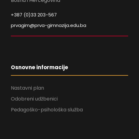
Bosna i Hercegovina
+387 (0)33 203-567
prvagim@prva-gimnazija.edu.ba
Osnovne informacije
Nastavni plan
Odobreni udžbenici
Pedagoško-psihološka služba