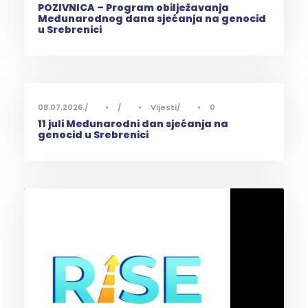
POZIVNICA – Program obilježavanja
Međunarodnog dana sjećanja na genocid
u Srebrenici
08.07.2026.
•
•
Vijesti
•
0
11 juli Međunarodni dan sjećanja na
genocid u Srebrenici