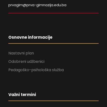
prvagim@prva-gimnazija.edu.ba
Osnovne informacije
Nastavni plan
Odobreni udžbenici
Pedagoško-psihološka služba
Važni termini