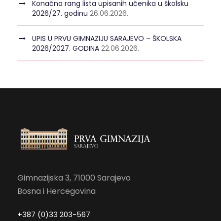
Konačna rang lista upisanih učenika u školsku
2026/27. godinu
26.06.2026.
UPIS U PRVU GIMNAZIJU SARAJEVO – ŠKOLSKA
2026/2027. GODINA
22.06.2026.
Gimnazijska 3, 71000 Sarajevo
Bosna i Hercegovina
+387 (0)33 203-567