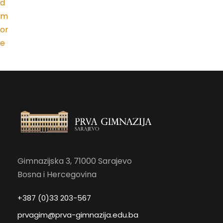
d
m
or
e
Gimnazijska 3, 71000 Sarajevo
Bosna i Hercegovina
+387 (0)33 203-567
prvagim@prva-gimnazija.edu.ba