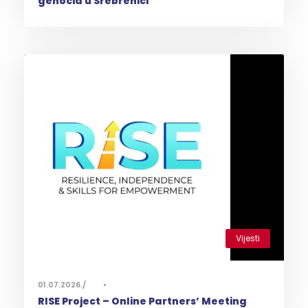
genocid u Srebrenici
Vijesti
0
01.07.2026.
•
RISE Project – Online Partners’ Meeting