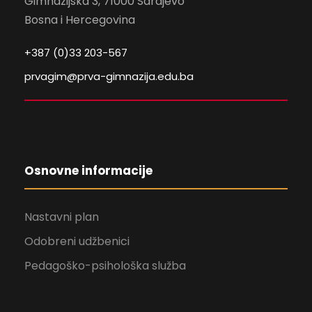
Gimnazijska 3, 71000 Sarajevo
Bosna i Hercegovina
+387 (0)33 203-567
prvagim@prva-gimnazija.edu.ba
Osnovne informacije
Nastavni plan
Odobreni udžbenici
Pedagoško-psihološka služba