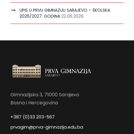
UPIS U PRVU GIMNAZIJU SARAJEVO – ŠKOLSKA
2026/2027. GODINA
22.06.2026.
Gimnazijska 3, 71000 Sarajevo
Bosna i Hercegovina
+387 (0)33 203-567
prvagim@prva-gimnazija.edu.ba