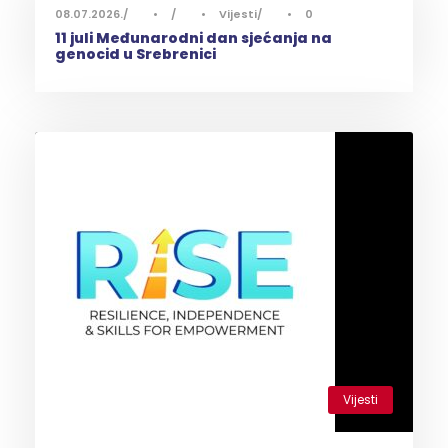
08.07.2026.
•
•
Vijesti
•
0
11 juli Međunarodni dan sjećanja na
genocid u Srebrenici
Vijesti
0