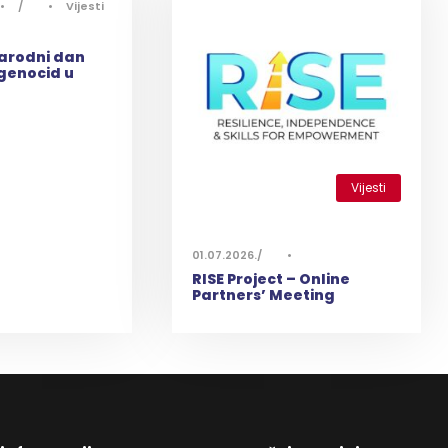
•
•
Vijesti
narodni dan
 genocid u
Vijesti
0
01.07.2026.
•
RISE Project – Online
Partners’ Meeting