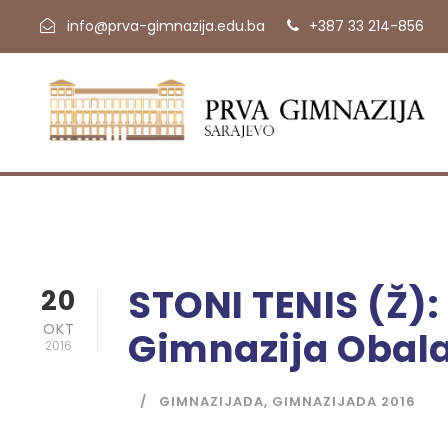
info@prva-gimnazija.edu.ba
+387 33 214-856
STONI TENIS (Ž):
20
OKT
Gimnazija Obal
2016
GIMNAZIJADA
,
GIMNAZIJADA 2016