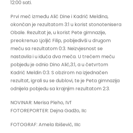
12:00 sati.
Prvi meč između Alić Dine i Kadrić Meldina,
okončan je rezultatom 3:1 u korist stonotenisera
Obale. Rezultat je, u korist Pete gimnazije,
preokrenuo Ljoljić Filip, pobijedivši u drugom
meču sa rezultatom 0:3. Neizvjesnost se
nastavila i u iduća dva meča. U trećem meču
pobjedu je odnio Dino Alić,3:1, a u četvrtom
Kadrić Meldin 0:3. S obzirom na izjednačen
rezultat, igrali su se dublovi, te je Peta gimnazija
odnijela pobjedu sa krajnjim rezultatom 2:3.
NOVINAR: Merisa Pleho, IVf
FOTOREPORTER: Dejna Gadžo, IIc
FOTOGRAF: Amela Ibišević, IIIc