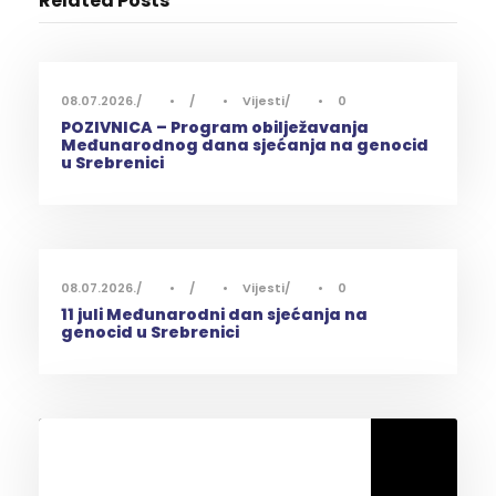
Related Posts
08.07.2026.
•
•
Vijesti
•
0
POZIVNICA – Program obilježavanja
Međunarodnog dana sjećanja na genocid
u Srebrenici
08.07.2026.
•
•
Vijesti
•
0
11 juli Međunarodni dan sjećanja na
genocid u Srebrenici