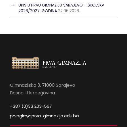
UPIS U PRVU GIMNAZIJU SARAJEVO – ŠKOLSKA
2026/2027. GODINA
22.06.2026.
Gimnazijska 3, 71000 Sarajevo
Bosna i Hercegovina
+387 (0)33 203-567
prvagim@prva-gimnazija.edu.ba