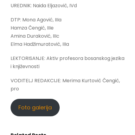
UREDNIK: Naida Eljazović, IVd
DTP: Mona Agović, IIIa
Hamza Čengić, IIIe
Amina Duraković, IIIc
Elma Hadžimuratović, IIIa
LEKTORISANJE: Aktiv profesora bosanskog jezika
i književnosti
VODITELJ REDAKCIJE: Merima Kurtović Čengić,
pro
Foto galerija