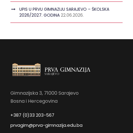
UPIS U PRVU GIMNAZIJU SARAJEVO – ŠKOLSKA
2026/2027. GODINA
22.06.2026.
Gimnazijska 3, 71000 Sarajevo
Bosna i Hercegovina
+387 (0)33 203-567
prvagim@prva-gimnazija.edu.ba