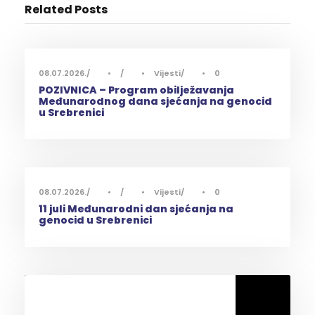
Related Posts
08.07.2026.
•
•
Vijesti
•
0
POZIVNICA – Program obilježavanja
Međunarodnog dana sjećanja na genocid
u Srebrenici
08.07.2026.
•
•
Vijesti
•
0
11 juli Međunarodni dan sjećanja na
genocid u Srebrenici