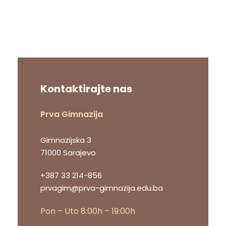
Kontaktirajte nas
Prva Gimnazija
Gimnazijska 3
71000 Sarajevo
+387 33 214-856
prvagim@prva-gimnazija.edu.ba
Pon – Uto 8:00h – 19:00h