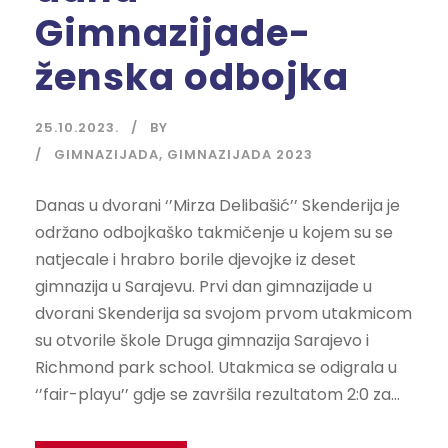
Gimnazijade-
ženska odbojka
25.10.2023.
BY
GIMNAZIJADA
,
GIMNAZIJADA 2023
Danas u dvorani ‘’Mirza Delibašić’’ Skenderija je
održano odbojkaško takmičenje u kojem su se
natjecale i hrabro borile djevojke iz deset
gimnazija u Sarajevu. Prvi dan gimnazijade u
dvorani Skenderija sa svojom prvom utakmicom
su otvorile škole Druga gimnazija Sarajevo i
Richmond park school. Utakmica se odigrala u
‘’fair-playu’’ gdje se završila rezultatom 2:0 za...