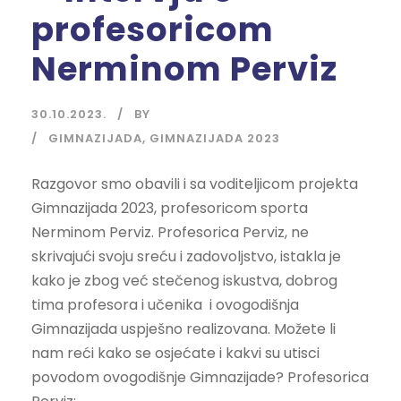
profesoricom
Nerminom Perviz
30.10.2023.
BY
GIMNAZIJADA
,
GIMNAZIJADA 2023
Razgovor smo obavili i sa voditeljicom projekta
Gimnazijada 2023, profesoricom sporta
Nerminom Perviz. Profesorica Perviz, ne
skrivajući svoju sreću i zadovoljstvo, istakla je
kako je zbog već stečenog iskustva, dobrog
tima profesora i učenika i ovogodišnja
Gimnazijada uspješno realizovana. Možete li
nam reći kako se osjećate i kakvi su utisci
povodom ovogodišnje Gimnazijade? Profesorica