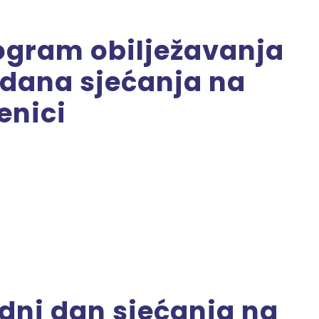
ogram obilježavanja
dana sjećanja na
enici
odni dan sjećanja na