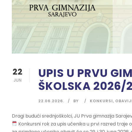
UPIS U PRVU GI
22
JUN
ŠKOLSKA 2026/2
22.06.2026.
BY
KONKURSI
,
OBAVIJ
Dragi budući srednjoškolci, JU Prva gimnazija Sarajev
Konkursni rok za upis učenika u prvi razred traje o
za primljene učenike obavit će se 29. i 30. juna 2026. g