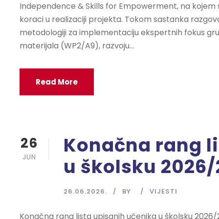
Independence & Skills for Empowerment, na kojem su
koraci u realizaciji projekta. Tokom sastanka razg
metodologiji za implementaciju ekspertnih fokus g
materijala (WP2/A9), razvoju...
Read More
Konačna rang li
26
JUN
u školsku 2026/
26.06.2026.
BY
VIJESTI
Konačna rang lista upisanih učenika u školsku 2026/2