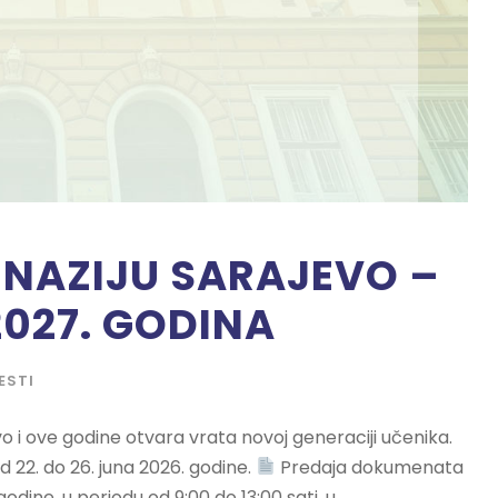
MNAZIJU SARAJEVO –
027. GODINA
ESTI
o i ove godine otvara vrata novoj generaciji učenika.
d 22. do 26. juna 2026. godine.
Predaja dokumenata
odine, u periodu od 9:00 do 13:00 sati, u...