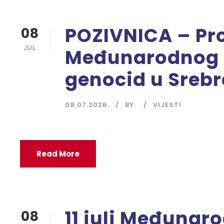
POZIVNICA – Pr
08
JUL
Međunarodnog 
genocid u Srebr
08.07.2026.
BY
VIJESTI
Read More
11 juli Međunar
08