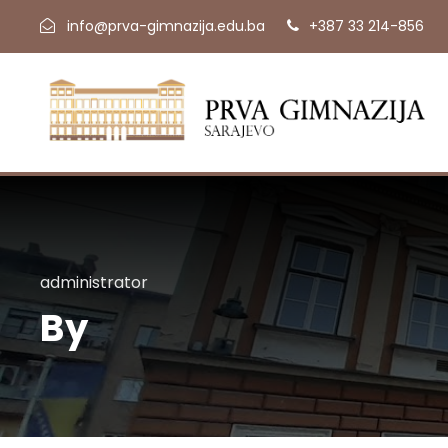
info@prva-gimnazija.edu.ba
+387 33 214-856
administrator
By