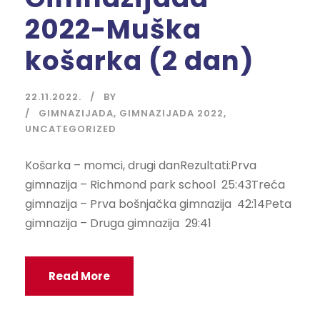
2022-Muška
košarka (2 dan)
22.11.2022.
BY
GIMNAZIJADA
,
GIMNAZIJADA 2022
,
UNCATEGORIZED
Košarka – momci, drugi danRezultati:Prva
gimnazija – Richmond park school 25:43Treća
gimnazija – Prva bošnjačka gimnazija 42:14Peta
gimnazija – Druga gimnazija 29:41
Read More