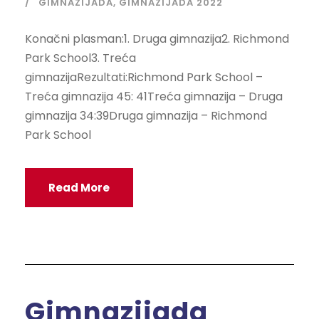
GIMNAZIJADA
,
GIMNAZIJADA 2022
Konačni plasman:1. Druga gimnazija2. Richmond
Park School3. Treća
gimnazijaRezultati:Richmond Park School –
Treća gimnazija 45: 41Treća gimnazija – Druga
gimnazija 34:39Druga gimnazija – Richmond
Park School
Read More
Gimnazijada