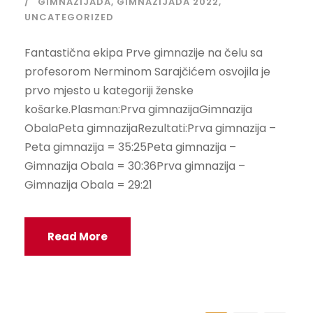
GIMNAZIJADA
,
GIMNAZIJADA 2022
,
UNCATEGORIZED
Fantastična ekipa Prve gimnazije na čelu sa
profesorom Nerminom Sarajčićem osvojila je
prvo mjesto u kategoriji ženske
košarke.Plasman:Prva gimnazijaGimnazija
ObalaPeta gimnazijaRezultati:Prva gimnazija –
Peta gimnazija = 35:25Peta gimnazija –
Gimnazija Obala = 30:36Prva gimnazija –
Gimnazija Obala = 29:21
Read More