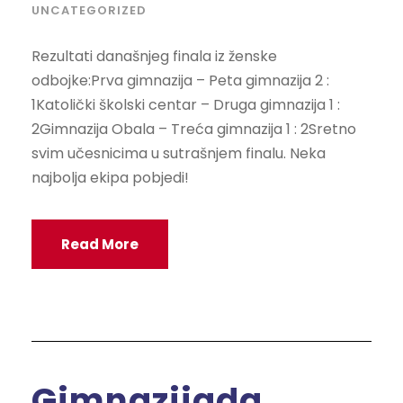
UNCATEGORIZED
Rezultati današnjeg finala iz ženske
odbojke:Prva gimnazija – Peta gimnazija 2 :
1Katolički školski centar – Druga gimnazija 1 :
2Gimnazija Obala – Treća gimnazija 1 : 2Sretno
svim učesnicima u sutrašnjem finalu. Neka
najbolja ekipa pobjedi!
Read More
Gimnazijada