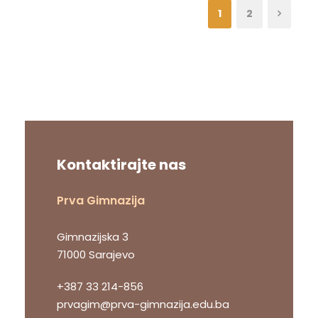
1
2
Kontaktirajte nas
Prva Gimnazija
Gimnazijska 3
71000 Sarajevo
+387 33 214-856
prvagim@prva-gimnazija.edu.ba