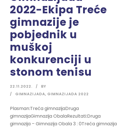
2022-Ekipa Treće
gimnazije je
pobjednik u
muškoj
konkurenciji u
stonom tenisu
22.11.2022.
BY
GIMNAZIJADA
,
GIMNAZIJADA 2022
Plasman:Treća gimnazijaDruga
gimnazijaGimnazija ObalaRezultati:Druga
gimnazija – Gimnazija Obala 3 : 0Treća gimnazija