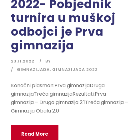
2022- Pobjednik
turnira u muškoj
odbojci je Prva
gimnazija
23.11.2022.
BY
GIMNAZIJADA
,
GIMNAZIJADA 2022
Konačni plasman:Prva gimnazijaDruga
gimnazijaTreća gimnazijaRezultati:Prva
gimnazija – Druga gimnazija 2:1Treća gimnazija –
Gimnazija Obala 2:0
Read More