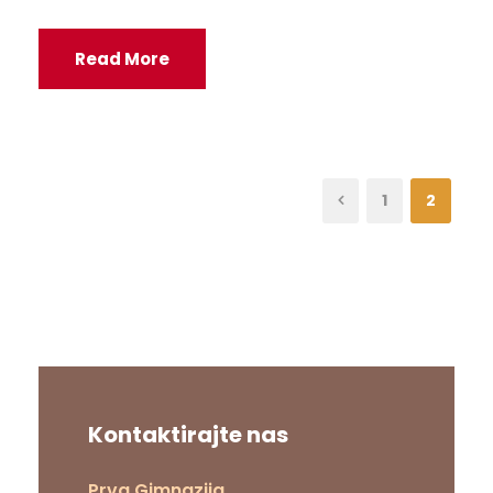
Read More
1
2
Kontaktirajte nas
Prva Gimnazija