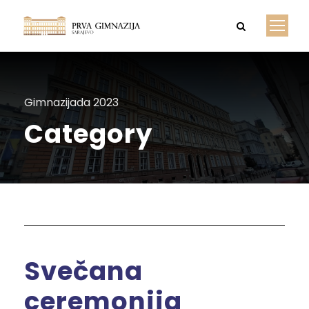
Gimnazijada 2023
Category
Svečana
ceremonija