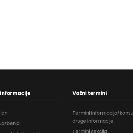
informacije
Važni termini
plan
Termini informacija/konsul
druge informacije
udžbenici
Termini sekcija