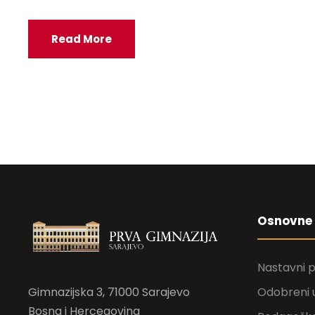
Read More
Osnovne 
Nastavni 
Gimnazijska 3, 71000 Sarajevo
Odobreni 
Bosna i Hercegovina