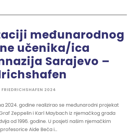
lizaciji međunarodnog
ene učenika/ica
mnazija Sarajevo –
richshafen
,
FRIEDRICHSHAFEN 2024
una 2024. godine realizirao se međunarodni projekat
 Graf Zeppelin i Karl Maybach iz njemačkog grada
dvija od 1996. godine. U posjeti našim njemačkim
profesorice Aide Beća i...