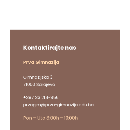
Kontaktirajte nas
Prva Gimnazija
Gimnazijska 3
71000 Sarajevo
+387 33 214-856
prvagim@prva-gimnazija.edu.ba
Pon – Uto 8:00h – 19:00h